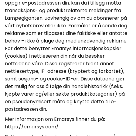
oppgir e-postadressen din, kan du i tillegg motta
transaksjons- og produktrelaterte meldinger fra
Lampe
giganten
, uavhengig av om du abonnerer på
vårt nyhetsbrev eller ikke. Formålet er å sende deg
reklame som er tilpasset dine faktiske eller antatte
behov – ikke å plage deg med unødvendig reklame.
For dette benytter
Emarsys
informasjonskapsler
(
cookies
) i nettleseren din når du besøker
nettsidene våre. Disse registrerer blant annet
nettlesertype, IP-adresse (kryptert og forkortet),
samt sesjons- og
cookie
-ID-er. Disse dataene gjør
det mulig for oss å følge din handlehistorikk (f.eks.
kjøpte varer og/eller søkte produktkategorier) på
en
pseudonymisert
måte og knytte dette til e-
postadressen din.
Mer informasjon om
Emarsys
finner du på:
https://emarsys.com/