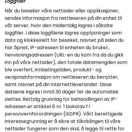
Loggfiler
Når du besøker våre nettsider eller applikasjoner,
sendes informasjon fra nettleseren på din enhet til
vår server, hvor den midlertidig lagres i såkalte
loggfiler. I disse loggfilene lagres opplysninger som
dato og klokkeslett for besøket, navnet på siden du
har åpnet, IP-adressen til enheten du bruker,
henvisningsadressen (URL-en du kom fra da du gikk
inn på våre nettsider), den totale datamengden som
ble overført, innlastingstiden, produkt- og
versjonsinformasjon om nettleseren du benytter,
samt navnet på din internettleverandør.
Disse
dataene lagres i inntil 30 dager før de automatisk
slettes. Rettslig grunnlag for behandlingen av IP-
adressen er artikkel 6 nr. 1 bokstav f i
personvernforordningen (GDPR). Vårt berettigede
interessegrunnlag er å sikre at tilkoblingen til våre
nettsider fungerer som den skal, å legge til rette for