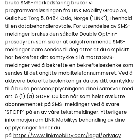
bruke SMS-markedsføring bruker vi
programvareløsningen fra LINK
Mobility
Group AS,
Gullahud
Torg 5, 0484 Oslo, Norge ("LINK"), i henhold
til en databehandleravtale. For utsendelse av SMS-
meldinger brukes den såkalte Double
Opt
-in-
prosedyren, som sikrer at salgsfremmende SMS-
meldinger bare sendes til deg etter at du eksplisitt
har bekreftet ditt samtykke til å motta SMS-
meldinger ved å bekrefte en bekreftelseslenke som
sendes til det angitte mobiltelefonnummeret. Ved å
aktivere bekreftelseslenken gir du oss ditt samtykke
til å bruke personopplysningene dine i samsvar med
art. 6 (1) (a) GDPR. Du kan når som helst avslutte
abonnementet på SMS-meldinger ved å svare
"STOPP" på en av våre tekstmeldinger. Ytterligere
informasjon om
LINK
Mobilitys
behandling av dine
opplysninger finner du
på:
https://www.linkmobility.com/legal/privacy