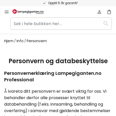
Hopp
Opptil 5 år garanti²
til
innhold
Søk
Søk
i
hele
butikken
Hjem
Info
Personvern
her...
Personvern og databeskyttelse
Personvernerklæring
Lampegiganten.no
Professional
Å ivareta ditt personvern er svært viktig for oss. Vi
behandler derfor alle prosesser knyttet til
databehandling (f.eks. innsamling, behandling og
overføring) i samsvar med gjeldende bestemmelser