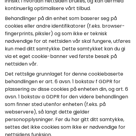
innsikt i hvordan nettsiden brukes, og kan dermed
kontinuerlig optimalisere vårt tilbud.
Behandlinger på din enhet som baserer seg på
cookies
eller andre identifikatorer (f.eks.
browser-
fingerprints
, piksler) og som ikke er teknisk
nødvendige for at nettsiden vår skal fungere, utføres
kun med ditt samtykke. Dette samtykket kan du gi
via et eget
cookie
-banner ved første besøk på
nettsiden vår.
Det rettslige grunnlaget for denne
cookiebaserte
behandlingen er art. 6
avsn
. 1 bokstav f GDPR for
plassering av disse
cookies
på enheten din, og art. 6
avsn
. 1 bokstav a GDPR for den videre behandlingen
som finner sted utenfor enheten (f.eks. på
webservere), så langt dette gjelder
personopplysninger. Før du har gitt ditt samtykke,
settes det ikke
cookies
som ikke er nødvendige for
nettsidens funksjon.