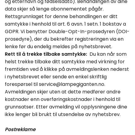
og etternavn og fødselsdato). Behandlingen av dine
data skjer så lenge abonnementet pågår.
Rettsgrunnlaget for denne behandlingen er ditt
samtykke i henhold til art. 6
avsn
. 1
setn
. 1 bokstav a
GDPR. Vi benytter Double-
Opt
-In-prosedyren (DOI-
prosedyre), der du bekrefter registreringen via en
lenke før du endelig meldes på nyhetsbrevet.
Rett til å trekke tilbake samtykke:
Du kan når som
helst trekke tilbake ditt samtykke med virkning for
fremtiden ved å klikke på avmeldingslenken nederst
i nyhetsbrevet eller sende en enkel skriftlig
forespørsel til service@lampegiganten.no.
Avmeldingen skjer uten at dette medfører andre
kostnader enn overføringskostnader i henhold til
grunnsatser. Etter avmelding vil opplysningene dine
ikke lenger bli brukt til utsendelse av nyhetsbrev.
Postreklame