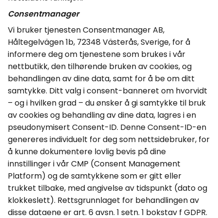
Consentmanager
Vi bruker tjenesten
Consentmanager
AB,
Håltegelvägen
1b, 72348 Västerås, Sverige, for å
informere deg om tjenestene som brukes i vår
nettbutikk, den tilhørende bruken av
cookies
, og
behandlingen av dine data, samt for å be om ditt
samtykke.
Ditt valg i
consent
-
banneret
om hvorvidt
– og i hvilken grad – du ønsker å gi samtykke til bruk
av
cookies
og behandling av dine data, lagres i en
pseudonymisert
Consent
-ID
. Denne
Consent
-ID-en
genereres
individuelt for deg som nettsidebruker, for
å kunne dokumentere lovlig bevis på dine
innstillinger i vår CMP (
Consent
Management
Platform) og de samtykkene som er gitt eller
trukket tilbake, med angivelse av tidspunkt (dato og
klokkeslett).
Rettsgrunnlaget for behandlingen av
disse dataene er art. 6
avsn
. 1
setn
. 1 bokstav f GDPR.