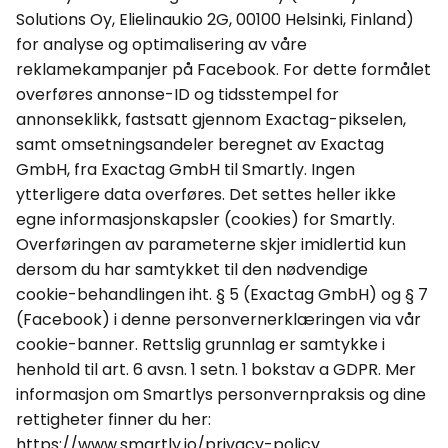
Solutions Oy,
Elielinaukio
2G, 00100 Helsinki, Finland)
for analyse og optimalisering av våre
reklamekampanjer på Facebook.
For dette formålet
overføres annonse-ID og tidsstempel for
annonseklikk, fastsatt gjennom
Exactag
-pikselen,
samt omsetningsandeler beregnet av
Exactag
GmbH
, fra
Exactag
GmbH
til
Smartly
. Ingen
ytterligere data overføres. Det settes heller ikke
egne informasjonskapsler (
cookies
) for
Smartly
.
Overføringen av parameterne skjer imidlertid kun
dersom du har samtykket til den nødvendige
cookie
-behandlingen iht. § 5 (
Exactag
GmbH
) og § 7
(Facebook) i denne personvernerklæringen via vår
cookie
-banner. Rettslig grunnlag er samtykke i
henhold til art. 6
avsn
. 1
setn
. 1 bokstav a GDPR. Mer
informasjon om Smartlys personvernpraksis og dine
rettigheter finner du her:
https://www.smartly.io/privacy-policy