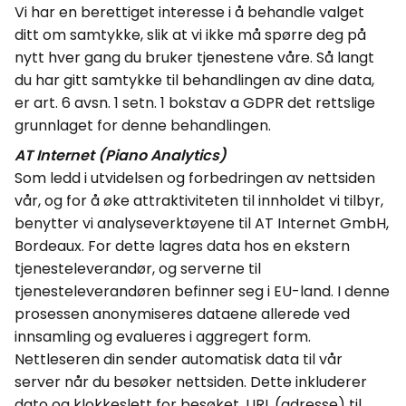
Vi har en berettiget interesse i å behandle valget
ditt om samtykke, slik at vi ikke må spørre deg på
nytt hver gang du bruker tjenestene våre.
Så langt
du har gitt samtykke til behandlingen av dine data,
er art. 6
avsn
. 1
setn
. 1 bokstav a GDPR det rettslige
grunnlaget for denne behandlingen.
AT Internet (Piano Analytics)
Som ledd i utvidelsen og forbedringen av nettsiden
vår, og for å øke attraktiviteten til innholdet vi tilbyr,
benytter vi analyseverktøyene til AT
Internet
GmbH
,
Bordeaux. For dette lagres data hos en ekstern
tjenesteleverandør, og serverne til
tjenesteleverandøren befinner seg i EU-land.
I denne
prosessen anonymiseres dataene allerede ved
innsamling og evalueres i aggregert form.
Nettleseren din sender automatisk data til vår
server når du besøker nettsiden. Dette inkluderer
dato og klokkeslett for besøket, URL (adresse) til