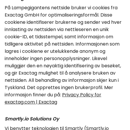
På Lampegigantens nettside bruker vi
cookies
fra
Exactag
GmbH
for optimaliseringsformål. Disse
cookiene
identifiserer brukerne og sender ved hver
innlasting av nettsiden via nettleseren en unik
cookie
-ID, et tidsstempel, samt informasjon om
tidligere aktivitet på nettsiden.
Informasjonen som
lagres i
cookiene
er utelukkende anonym og
inneholder ingen personopplysninger. Likevel
muliggjør den en nøyaktig identifisering av besøket,
og gir
Exactag
mulighet til å analysere bruken av
nettsiden. All behandling av informasjon skjer kun i
Tyskland. Det opprettes ingen brukerprofil.
Mer
informasjon finner du på:
Privacy
Policy for
exactag.com | Exactag
Smartly.io Solutions Oy
Vi benytter teknologien til
Smartly
(Smartly.io