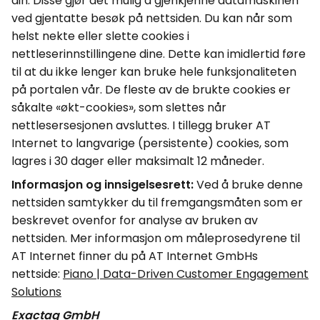
din. Disse gjør det mulig å gjenkjenne datamaskinen
ved gjentatte besøk på nettsiden.
Du kan når som
helst nekte eller slette
cookies
i
nettleserinnstillingene dine. Dette kan imidlertid føre
til at du ikke lenger kan bruke hele funksjonaliteten
på portalen vår. De fleste av de brukte
cookies
er
såkalte «
økt-
cookies
», som slettes når
nettlesersesjonen avsluttes. I tillegg bruker AT
Internet
to langvarige (persistente)
cookies
, som
lagres i 30 dager eller maksimalt 12 måneder.
Informasjon og innsigelsesrett:
Ved å bruke denne
nettsiden samtykker du til fremgangsmåten som er
beskrevet ovenfor for analyse av bruken av
nettsiden. Mer informasjon om måleprosedyrene til
AT
Internet
finner du på AT
Internet
GmbHs
nettside:
Piano | Data-Driven
Customer
Engagement
Solutions
Exactag GmbH