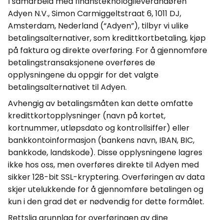
I samarbeid med finansteknologileverandøren
Adyen
N.V., Simon
Carmiggeltstraat
6, 1011 DJ,
Amsterdam, Nederland (“
Adyen
”), tilbyr vi ulike
betalingsalternativer, som kredittkortbetaling, kjøp
på faktura og direkte overføring. For å gjennomføre
betalingstransaksjonene overføres de
opplysningene du oppgir for det valgte
betalingsalternativet til
Adyen
.
Avhengig av betalingsmåten kan dette omfatte
kredittkortopplysninger (navn på kortet,
kortnummer, utløpsdato og kontrollsiffer) eller
bankkontoinformasjon (bankens navn, IBAN, BIC,
bankkode, landskode). Disse opplysningene lagres
ikke hos oss, men overføres direkte til
Adyen
med
sikker 128-bit SSL-kryptering. Overføringen av data
skjer utelukkende for å gjennomføre betalingen og
kun i den grad det er nødvendig for dette formålet.
Rettslig grunnlag for overføringen av dine