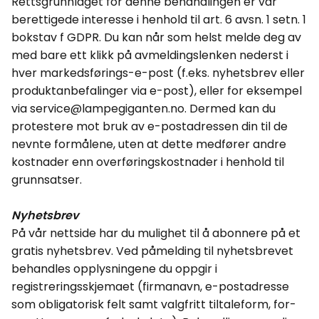
Rettsgrunnlaget for denne behandlingen er vår
berettigede interesse i henhold til art. 6
avsn
. 1
setn
. 1
bokstav f GDPR. Du kan når som helst melde deg av
med bare ett klikk på avmeldingslenken nederst i
hver markedsførings-e-post (f.eks. nyhetsbrev eller
produktanbefalinger via e-post), eller for eksempel
via service@lampegiganten.no. Dermed kan du
protestere mot bruk av e-postadressen din til de
nevnte formålene, uten at dette medfører andre
kostnader enn overføringskostnader i henhold til
grunnsatser.
Nyhetsbrev
På vår nettside har du mulighet til å abonnere på et
gratis nyhetsbrev. Ved påmelding til nyhetsbrevet
behandles opplysningene du oppgir i
registreringsskjemaet (firmanavn, e-postadresse
som obligatorisk felt samt
valgfritt tiltaleform
, for-