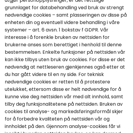
utgjør personopplysninger, er det rettslige
grunnlaget for databehandling ved bruk av strengt
nødvendige
cookies
– samt plasseringen av disse på
enheten din og eventuell videre behandling i våre
systemer – art. 6
avsn
. 1 bokstav f GDPR. Vår
interesse i å forenkle bruken av nettsiden for
brukerne anses som berettiget i henhold til denne
bestemmelsen. Enkelte funksjoner på nettsiden vår
kan ikke tilbys uten bruk av
cookies
. For disse er det
nødvendig at nettleseren gjenkjennes også etter at
du har gått videre til en ny side.
For teknisk
nødvendige
cookies
er retten til å protestere
utelukket, ettersom disse er helt nødvendige for å
kunne vise deg nettsiden vår med alt innhold, samt
tilby deg funksjonalitetene på nettsiden.
Bruken av
cookies
til analyse- og markedsføringsformål skjer
for å forbedre kvaliteten på nettsiden vår og
innholdet på den. Gjennom analyse-
cookies
får vi