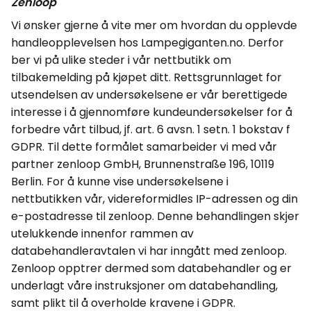
Zenloop
Vi ønsker gjerne å vite mer om hvordan du opplevde
handleopplevelsen hos Lampegiganten.no. Derfor
ber vi på ulike steder i vår nettbutikk om
tilbakemelding på kjøpet ditt. Rettsgrunnlaget for
utsendelsen av undersøkelsene er vår berettigede
interesse i å gjennomføre kundeundersøkelser for å
forbedre vårt tilbud, jf. art. 6
avsn
. 1
setn
. 1 bokstav f
GDPR.
Til dette formålet samarbeider vi med vår
partner
zenloop
GmbH
,
Brunnenstraße
196, 10119
Berlin. For å kunne vise undersøkelsene i
nettbutikken vår, videreformidles IP-adressen og din
e-postadresse til
zenloop
. Denne behandlingen skjer
utelukkende innenfor rammen av
databehandleravtalen vi har inngått med
zenloop
.
Zenloop
opptrer dermed som
databehandler
og er
underlagt våre instruksjoner om databehandling,
samt plikt til å overholde kravene i GDPR.