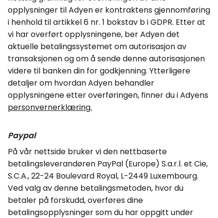
opplysninger til
Adyen
er kontraktens gjennomføring
i henhold til artikkel 6 nr. 1 bokstav b i GDPR. Etter at
vi har overført opplysningene, ber
Adyen
det
aktuelle betalingssystemet om autorisasjon av
transaksjonen og om å sende denne autorisasjonen
videre til banken din for godkjenning. Ytterligere
detaljer om hvordan
Adyen
behandler
opplysningene etter overføringen, finner du i
Adyens
personvernerklæring.
Paypal
På vår nettside bruker vi den nettbaserte
betalingsleverandøren
PayPal
(Europe)
S.a.r.l
. et
Cie
,
S.C.A., 22-24
Boulevard
Royal, L-2449 Luxembourg.
Ved valg av denne betalingsmetoden, hvor du
betaler på forskudd, overføres dine
betalingsopplysninger som du har oppgitt under