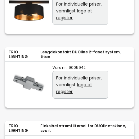
For individuelle priser,
vennligst
lage et
register
TRIO
Lengdekontakt DUOline 2-faset system,
LIGHTING
titan
Vare nr.:
9005942
For individuelle priser,
vennligst
lage et
register
TRIO
Fleksibel strømtilførsel for DUOline-skinne,
LIGHTING
svart