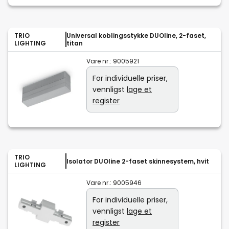
TRIO
Universal koblingsstykke DUOline, 2-faset,
LIGHTING
titan
Vare nr.:
9005921
For individuelle priser,
vennligst
lage et
register
TRIO
Isolator DUOline 2-faset skinnesystem, hvit
LIGHTING
Vare nr.:
9005946
For individuelle priser,
vennligst
lage et
register