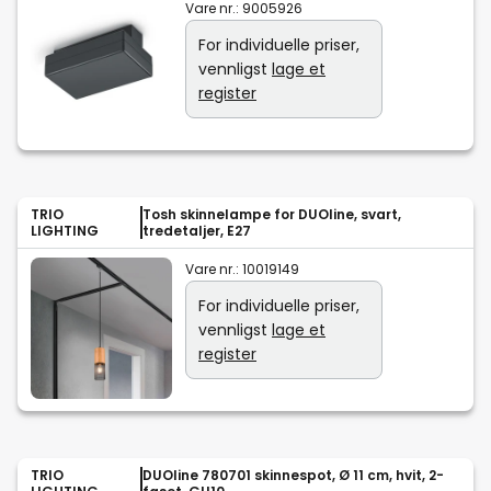
Vare nr.:
9005926
For individuelle priser,
vennligst
lage et
register
TRIO
Tosh skinnelampe for DUOline, svart,
LIGHTING
tredetaljer, E27
Vare nr.:
10019149
For individuelle priser,
vennligst
lage et
register
TRIO
DUOline 780701 skinnespot, Ø 11 cm, hvit, 2-