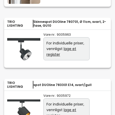
TRIO
Skinnespot DUOline 780701, Ø 11cm, svart, 2-
LIGHTING
fase, GU10
Vare nr.:
9005963
For individuelle priser,
vennligst
lage et
register
TRIO
spot DUOline 783301 E14, svart/gull
LIGHTING
Vare nr.:
9005972
For individuelle priser,
vennligst
lage et