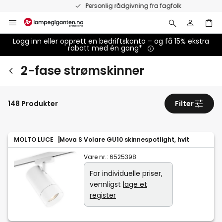
Hopp
Personlig rådgivning fra fagfolk
til
innhold
Logg inn eller opprett en bedriftskonto – og få 15% ekstra
rabatt med én gang*
2-fase strømskinner
148 Produkter
Filter
MOLTO LUCE
Mova S Volare GU10 skinnespotlight, hvit
Vare nr.:
6525398
For individuelle priser,
vennligst
lage et
register