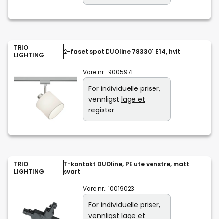
TRIO
2-faset spot DUOline 783301 E14, hvit
LIGHTING
Vare nr.:
9005971
For individuelle priser,
vennligst
lage et
register
TRIO
T-kontakt DUOline, PE ute venstre, matt
LIGHTING
svart
Vare nr.:
10019023
For individuelle priser,
vennligst
lage et