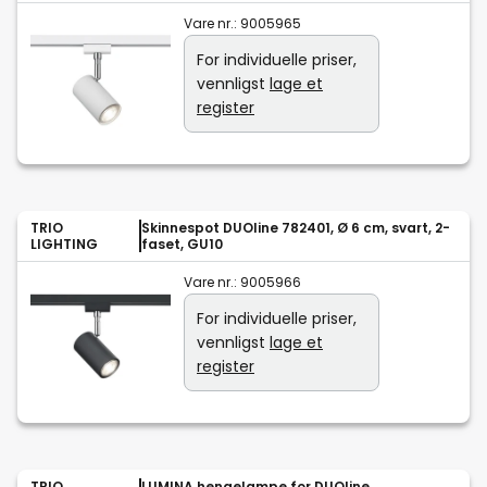
Vare nr.:
9005965
For individuelle priser,
vennligst
lage et
register
TRIO
Skinnespot DUOline 782401, Ø 6 cm, svart, 2-
LIGHTING
faset, GU10
Vare nr.:
9005966
For individuelle priser,
vennligst
lage et
register
TRIO
LUMINA hengelampe for DUOline,