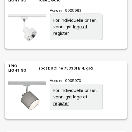
LIGHTING
faset, GU10
Vare nr.:
9005962
For individuelle priser,
vennligst
lage et
register
TRIO
spot DUOline 783301 E14, grå
LIGHTING
Vare nr.:
9005973
For individuelle priser,
vennligst
lage et
register