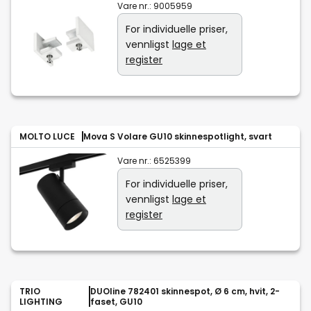
Vare nr.:
9005959
For individuelle priser,
vennligst
lage et
register
MOLTO LUCE
Mova S Volare GU10 skinnespotlight, svart
Vare nr.:
6525399
For individuelle priser,
vennligst
lage et
register
TRIO
DUOline 782401 skinnespot, Ø 6 cm, hvit, 2-
LIGHTING
faset, GU10