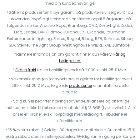
med din kundeansvarlige.
² Såfremt produsenten tilbyr garanti på produktene vi selger, får du
utover den lovpålagte reklamasjonsfristen opptil 5 årgaranti på
følgende merker: Arcchio, Bopp, Brumberg, CMD, Deko-Light, Dotlux,
Erco, Escale, EVN, Glamox, Juliana, LTS, Lucande, Paulmann,
Performance in Lighting, Philips, Regent, Ribag, RZB, Schuller, Siteco,
SLV, Steinel, The Light Group, Westinghouse, WIBRE, XAL, Zumtobel.
Nærmere informasjon om garanti finner du i våre
vilkår og
betingelser.
³
Gratis frakt
fra en bestillingsverdi på 2 000 kr inkl. 25 % Mva.
⁴ Velkomstkupongen for nyhetsbrevet gjelder for bestillinger over 1
299 kr inkl. 25 % Mva, følgende
produsenter
er unntatt fra dette
tilbudet.
⁵ Salg kun til bedrifter, næringsdrivende, frilansere og offentlige
institusjoner, ikke til forbrukere i henhold til § 13 BGB (tysk sivilrett). Alle
priser er i kroner, ekskl. lovpålagt merverdiavgift. Tilbudene er
uforpliktende.
* 15 % ekstra rabatt | Gyldig i 90 dager fra mottakelse. Du mottar 15 %
ekstra rabatt uten minste kjøpsbeløp. Gyldig kun én gang per kunde