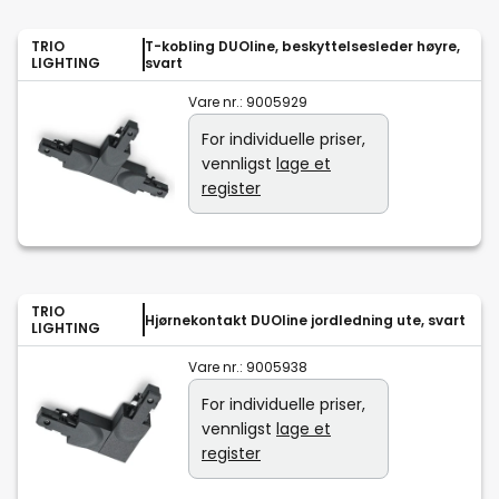
TRIO
T-kobling DUOline, beskyttelsesleder høyre,
LIGHTING
svart
Vare nr.:
9005929
For individuelle priser,
vennligst
lage et
register
TRIO
Hjørnekontakt DUOline jordledning ute, svart
LIGHTING
Vare nr.:
9005938
For individuelle priser,
vennligst
lage et
register