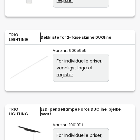
register
TRIO
Dekkliste for 2-fase skinne DUOline
LIGHTING
Vare nr.:
9005955
For individuelle priser,
vennligst
lage et
register
TRIO
LED-pendellampe Paros DUOline, bjelke,
LIGHTING
svart
Vare nr.:
10019111
For individuelle priser,