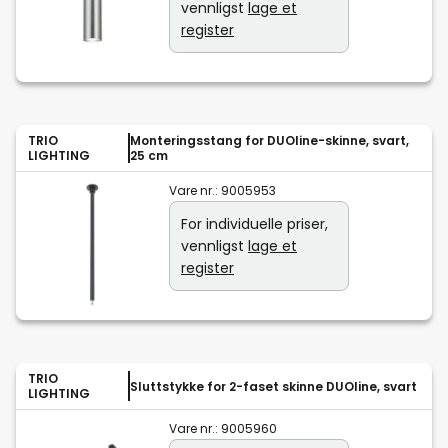
vennligst
lage et
register
TRIO
Monteringsstang for DUOline-skinne, svart,
LIGHTING
25 cm
Vare nr.:
9005953
For individuelle priser,
vennligst
lage et
register
TRIO
Sluttstykke for 2-faset skinne DUOline, svart
LIGHTING
Vare nr.:
9005960