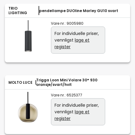
TRIO
pendellampe DUOline Marley GU10 svart
LIGHTING
Vare nr.:
9005980
For individuelle priser,
vennligst
lage et
register
Trigga Loon Mini Volare 30° 930
MOLTO LUCE
oransje/svart/hvit
Vare nr.:
6525377
For individuelle priser,
vennligst
lage et
register