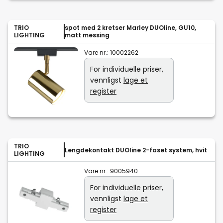
TRIO
spot med 2 kretser Marley DUOline, GU10,
LIGHTING
matt messing
Vare nr.:
10002262
For individuelle priser,
vennligst
lage et
register
TRIO
Lengdekontakt DUOline 2-faset system, hvit
LIGHTING
Vare nr.:
9005940
For individuelle priser,
vennligst
lage et
register