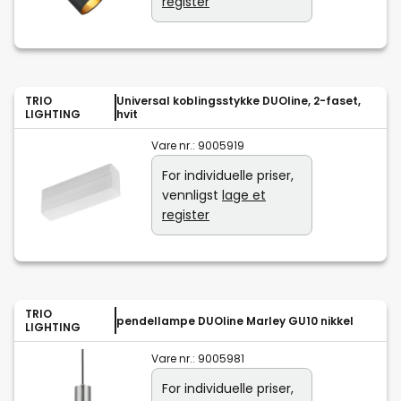
register
TRIO
Universal koblingsstykke DUOline, 2-faset,
LIGHTING
hvit
Vare nr.:
9005919
For individuelle priser,
vennligst
lage et
register
TRIO
pendellampe DUOline Marley GU10 nikkel
LIGHTING
Vare nr.:
9005981
For individuelle priser,