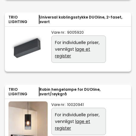
TRIO
Universal koblingsstykke DUOline, 2-faset,
LIGHTING
svart
Vare nr.:
9005920
For individuelle priser,
vennligst
lage et
register
TRIO
Robin hengelampe for DUOline,
LIGHTING
svart/røykgrå
Vare nr.:
10020941
For individuelle priser,
vennligst
lage et
register