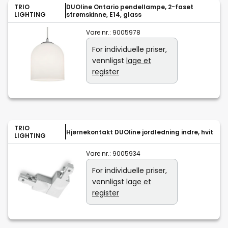
TRIO
DUOline Ontario pendellampe, 2-faset
LIGHTING
strømskinne, E14, glass
Vare nr.:
9005978
For individuelle priser,
vennligst
lage et
register
TRIO
Hjørnekontakt DUOline jordledning indre, hvit
LIGHTING
Vare nr.:
9005934
For individuelle priser,
vennligst
lage et
register