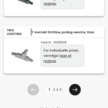
register
TRIO
T-kontakt DUOline, jording venstre, titan
LIGHTING
Vare nr.:
10019029
For individuelle priser,
vennligst
lage et
register
Side
1
2
3
4
Tidligere
Neste