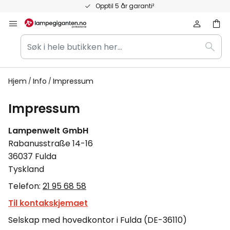
Hopp
Opptil 5 år garanti²
til
innhold
Søk
Søk
i
hele
butikken
Hjem
Info
Impressum
her...
Impressum
Lampenwelt GmbH
Rabanusstraße 14-16
36037 Fulda
Tyskland
Telefon:
21 95 68 58
Til kontakskjemaet
Selskap med hovedkontor i Fulda (DE-36110)