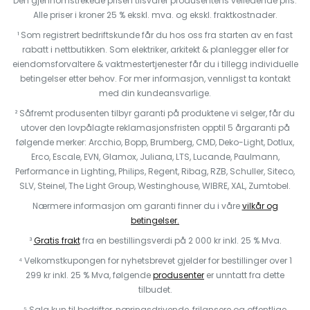
Den gjennomstrekede prisen tilsvarer produsentens veiledende pris.
Alle priser i kroner 25 % ekskl. mva. og ekskl. fraktkostnader.
¹ Som registrert bedriftskunde får du hos oss fra starten av en fast
rabatt i nettbutikken. Som elektriker, arkitekt & planlegger eller for
eiendomsforvaltere & vaktmestertjenester får du i tillegg individuelle
betingelser etter behov. For mer informasjon, vennligst ta kontakt
med din kundeansvarlige.
² Såfremt produsenten tilbyr garanti på produktene vi selger, får du
utover den lovpålagte reklamasjonsfristen opptil 5 årgaranti på
følgende merker: Arcchio, Bopp, Brumberg, CMD, Deko-Light, Dotlux,
Erco, Escale, EVN, Glamox, Juliana, LTS, Lucande, Paulmann,
Performance in Lighting, Philips, Regent, Ribag, RZB, Schuller, Siteco,
SLV, Steinel, The Light Group, Westinghouse, WIBRE, XAL, Zumtobel.
Nærmere informasjon om garanti finner du i våre
vilkår og
betingelser.
³
Gratis frakt
fra en bestillingsverdi på 2 000 kr inkl. 25 % Mva.
⁴ Velkomstkupongen for nyhetsbrevet gjelder for bestillinger over 1
299 kr inkl. 25 % Mva, følgende
produsenter
er unntatt fra dette
tilbudet.
⁵ Salg kun til bedrifter, næringsdrivende, frilansere og offentlige