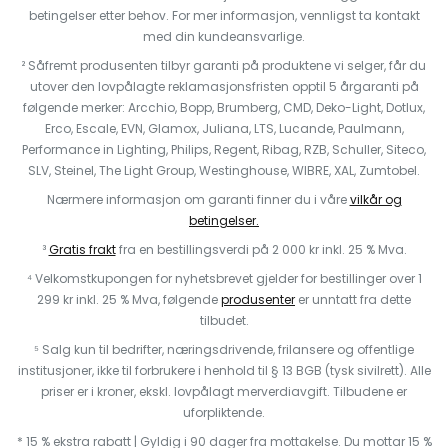
betingelser etter behov. For mer informasjon, vennligst ta kontakt
med din kundeansvarlige.
² Såfremt produsenten tilbyr garanti på produktene vi selger, får du
utover den lovpålagte reklamasjonsfristen opptil 5 årgaranti på
følgende merker: Arcchio, Bopp, Brumberg, CMD, Deko-Light, Dotlux,
Erco, Escale, EVN, Glamox, Juliana, LTS, Lucande, Paulmann,
Performance in Lighting, Philips, Regent, Ribag, RZB, Schuller, Siteco,
SLV, Steinel, The Light Group, Westinghouse, WIBRE, XAL, Zumtobel.
Nærmere informasjon om garanti finner du i våre
vilkår og
betingelser.
³
Gratis frakt
fra en bestillingsverdi på 2 000 kr inkl. 25 % Mva.
⁴ Velkomstkupongen for nyhetsbrevet gjelder for bestillinger over 1
299 kr inkl. 25 % Mva, følgende
produsenter
er unntatt fra dette
tilbudet.
⁵ Salg kun til bedrifter, næringsdrivende, frilansere og offentlige
institusjoner, ikke til forbrukere i henhold til § 13 BGB (tysk sivilrett). Alle
priser er i kroner, ekskl. lovpålagt merverdiavgift. Tilbudene er
uforpliktende.
* 15 % ekstra rabatt | Gyldig i 90 dager fra mottakelse. Du mottar 15 %