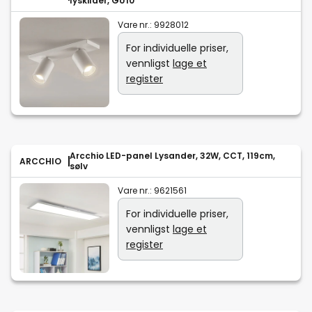
lyskilder, GU10
Vare nr.:
9928012
For individuelle priser,
vennligst
lage et
register
Arcchio LED-panel Lysander, 32W, CCT, 119cm,
ARCCHIO
sølv
Vare nr.:
9621561
For individuelle priser,
vennligst
lage et
register