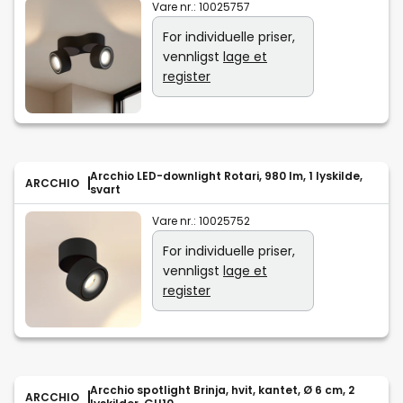
Vare nr.:
10025757
For individuelle priser,
vennligst
lage et
register
Arcchio LED-downlight Rotari, 980 lm, 1 lyskilde,
ARCCHIO
svart
Vare nr.:
10025752
For individuelle priser,
vennligst
lage et
register
Arcchio spotlight Brinja, hvit, kantet, Ø 6 cm, 2
ARCCHIO