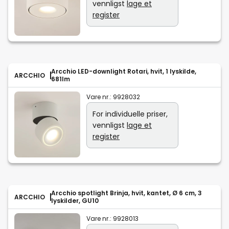
vennligst
lage et
register
Arcchio LED-downlight Rotari, hvit, 1 lyskilde,
ARCCHIO
681lm
Vare nr.:
9928032
For individuelle priser,
vennligst
lage et
register
Arcchio spotlight Brinja, hvit, kantet, Ø 6 cm, 3
ARCCHIO
lyskilder, GU10
Vare nr.:
9928013