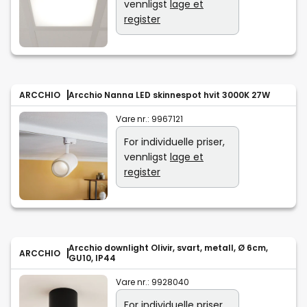
vennligst
lage et
register
ARCCHIO
Arcchio Nanna LED skinnespot hvit 3000K 27W
Vare nr.:
9967121
For individuelle priser,
vennligst
lage et
register
Arcchio downlight Olivir, svart, metall, Ø 6cm,
ARCCHIO
GU10, IP44
Vare nr.:
9928040
For individuelle priser,