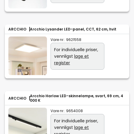
ARCCHIO
Arcchio Lysander LED-panel, CCT, 62 cm, hvit
Vare nr.:
9621558
For individuelle priser,
vennligst
lage et
register
Arcchio Harlow LED-skinnelampe, svart, 69 cm, 4
ARCCHIO
000 K
Vare nr.:
9654008
For individuelle priser,
vennligst
lage et