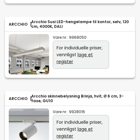
Arcchio Susi LED-hengelampe til kontor, sølv, 120
ARCCHIO
cm, 4000K, DALI
Vare nr.:
9968050
For individuelle priser,
vennligst
lage et
register
Arcchio skinnebelysning Brinja, hvit, Ø 6 cm, 3-
ARCCHIO
fase, GU10
Vare nr.:
9928016
For individuelle priser,
vennligst
lage et
register