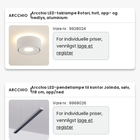
Arcchio LED-taklampe Rotari, hvit, opp- og
ARCCHIO
nedlys, aluminium
Vare nr.:
9928024
For individuelle priser,
vennligst
lage et
register
Arcchio LED-pendellampe til kontor Jolinda, sølv,
ARCCHIO
118 cm, opp/ned
Vare nr.:
9968026
For individuelle priser,
vennligst
lage et
register