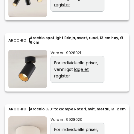
register
Arcchio spotlight Brinja, svart, rund, 13 cm høy, Ø
ARCCHIO
6 cm
Vare nr.:
9928021
For individuelle priser,
vennligst
lage et
register
ARCCHIO
Arcchio LED-taklampe Rotari, hvit, metall, Ø 12 cm
Vare nr.:
9928023
For individuelle priser,