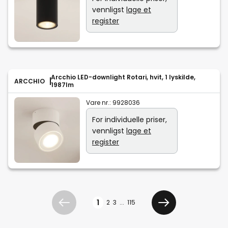
vennligst
lage et
register
Arcchio LED-downlight Rotari, hvit, 1 lyskilde,
ARCCHIO
1987lm
Vare nr.:
9928036
For individuelle priser,
vennligst
lage et
register
Side
1
2
3
...
115
Tidligere
Neste