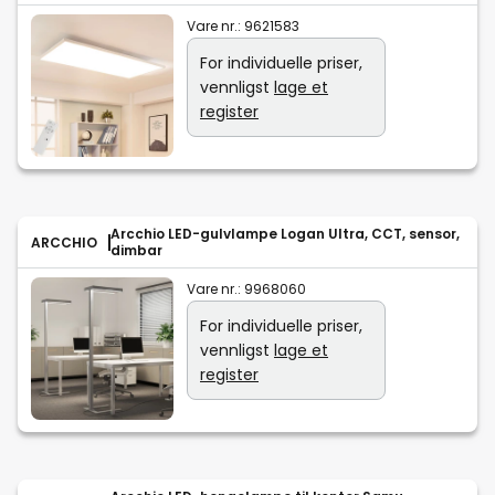
Vare nr.:
9621583
For individuelle priser,
vennligst
lage et
register
Arcchio LED-gulvlampe Logan Ultra, CCT, sensor,
ARCCHIO
dimbar
Vare nr.:
9968060
For individuelle priser,
vennligst
lage et
register