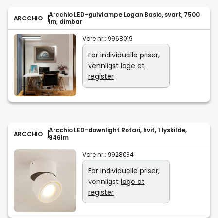
Arcchio LED-gulvlampe Logan Basic, svart, 7500
ARCCHIO
lm, dimbar
Vare nr.:
9968019
For individuelle priser,
vennligst
lage et
register
Arcchio LED-downlight Rotari, hvit, 1 lyskilde,
ARCCHIO
946lm
Vare nr.:
9928034
For individuelle priser,
vennligst
lage et
register