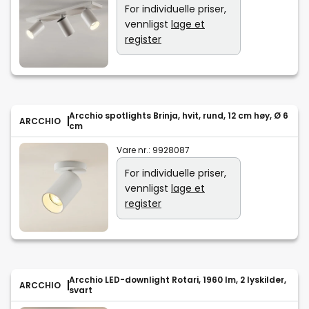
For individuelle priser,
vennligst
lage et
register
Arcchio spotlights Brinja, hvit, rund, 12 cm høy, Ø 6
ARCCHIO
cm
Vare nr.:
9928087
For individuelle priser,
vennligst
lage et
register
Arcchio LED-downlight Rotari, 1960 lm, 2 lyskilder,
ARCCHIO
svart