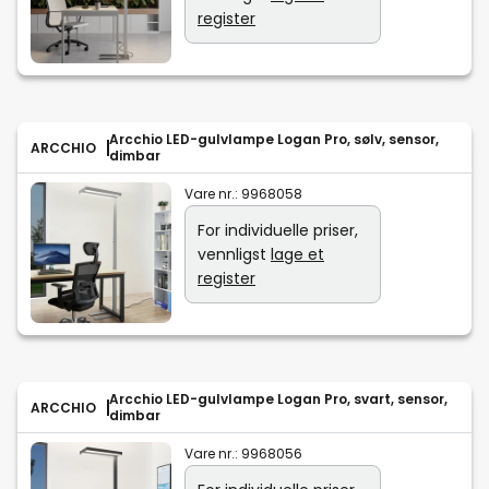
register
Arcchio LED-gulvlampe Logan Pro, sølv, sensor,
ARCCHIO
dimbar
Vare nr.:
9968058
For individuelle priser,
vennligst
lage et
register
Arcchio LED-gulvlampe Logan Pro, svart, sensor,
ARCCHIO
dimbar
Vare nr.:
9968056