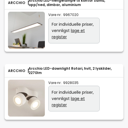
Arcchio LED-hengelampe til kontor Samu,
ARCCHIO
opp/ned, dimbar, aluminium
Vare nr.:
9967020
For individuelle priser,
vennligst
lage et
register
Arcchio LED-downlight Rotari, hvit, 2 lyskilder,
ARCCHIO
2270lm
Vare nr.:
9928035
For individuelle priser,
vennligst
lage et
register