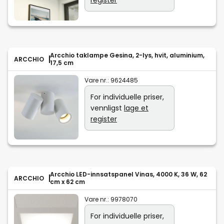
register
Arcchio taklampe Gesina, 2-lys, hvit, aluminium,
ARCCHIO
17,5 cm
Vare nr.:
9624485
For individuelle priser,
vennligst
lage et
register
Arcchio LED-innsatspanel Vinas, 4000 K, 36 W, 62
ARCCHIO
cm x 62 cm
Vare nr.:
9978070
For individuelle priser,