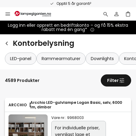
Hopp
Opptil 5 år garanti²
til
innhold
Logg inn eller opprett en bedriftskonto – og få 15% ekstra
rabatt med én gang*
Kontorbelysning
LED-panel
Rammearmaturer
Downlights
Konto
4589 Produkter
Filter
Arcchio LED-gulvlampe Logan Basic, sølv, 6000
ARCCHIO
lm, dimbar
Vare nr.:
9968003
For individuelle priser,
vennligst
lage et