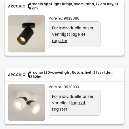
Arcchio spotlight Brinja, svart, rund, 12 cm høy, Ø
ARCCHIO
6 cm
Vare nr.:
9928088
For individuelle priser,
vennligst
lage et
register
Arcchio LED-downlight Rotari, hvit, 2 lyskilder,
ARCCHIO
1362lm
Vare nr.:
9928033
For individuelle priser,
vennligst
lage et
register