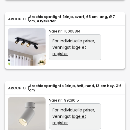
Arcchio spotlight Brinja, svart, 65 cm lang, Ø 7
ARCCHIO
cm, 4 lyskilder
Vare nr.:
10008814
For individuelle priser,
vennligst
lage et
register
Arcchio spotlights Brinja, hvit, rund, 13 cm høy, Ø 6
ARCCHIO
cm
Vare nr.:
9928015
For individuelle priser,
vennligst
lage et
register