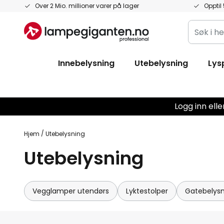
Hopp
Over 2 Mio. millioner varer på lager
Opptil 
til
Søk
innhold
i
hele
Innebelysning
Utebelysning
Lys
butikken
her...
Logg inn ell
Hjem
Utebelysning
Utebelysning
Vegglamper utendørs
Lyktestolper
Gatebelysni