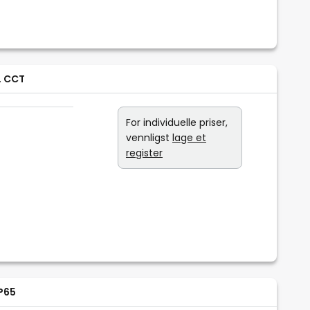
, CCT
For individuelle priser,
vennligst
lage et
register
P65