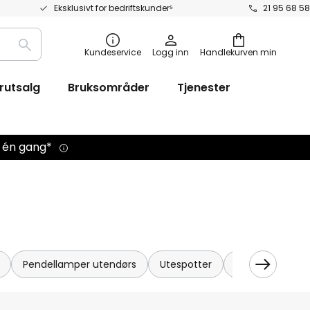
Eksklusivt for bedriftskunder⁵
21 95 68 58
Søk
Kundeservice
Logg inn
Handlekurven min
rutsalg
Bruksområder
Tjenester
d én gang*
Pendellamper utendørs
Utespotter
Nedfelt utebel