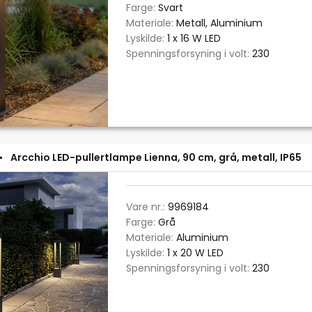
Farge:
Svart
Materiale:
Metall, Aluminium
Lyskilde:
1 x 16 W LED
Spenningsforsyning i volt:
230
Arcchio LED-pullertlampe Lienna, 90 cm, grå, metall, IP65
Vare nr.:
9969184
Farge:
Grå
Materiale:
Aluminium
Lyskilde:
1 x 20 W LED
Spenningsforsyning i volt:
230