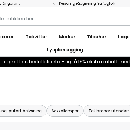
5 år garanti²
Personlig rådgivning fra fagfolk
pærer
Takvifter
Merker
Tilbehør
Lage
Lysplanlegging
er opprett en bedriftskonto – og få 15% ekstra rabatt me
ng, pullert belysning
Sokkellamper
Taklamper utendørs