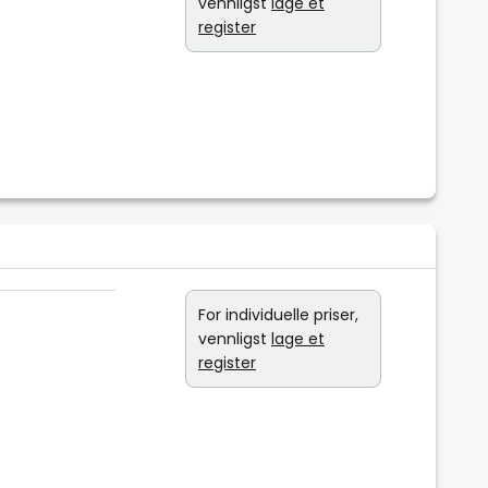
vennligst
lage et
register
For individuelle priser,
vennligst
lage et
register