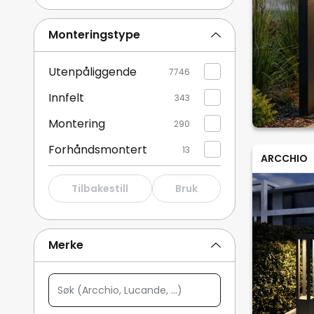
Sokkellamper
550
Monteringstype
Taklamper utendørs
345
Utenpåliggende
7746
Vis mer
Innfelt
343
Montering
290
Forhåndsmontert
13
ARCCHIO
Tilbakestill
Bruk
Merke
Søk
(Arcchio,