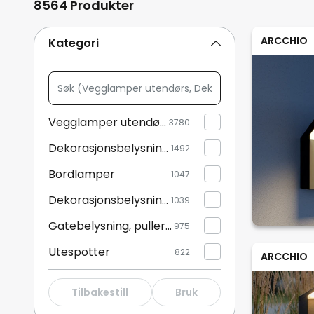
8564 Produkter
ARCCHIO
Kategori
Søk
(Vegglamper
utendørs,
Vegglamper utendørs
3780
Dekorasjonsbelysning
Dekorasjonsbelysning utendørs
utendørs,
1492
...)
Bordlamper
1047
Dekorasjonsbelysning innendørs
1039
Gatebelysning, pullert belysning
975
Utespotter
822
ARCCHIO
Solcellelamper
786
Tilbakestill
Bruk
Vegglamper med sensor
770