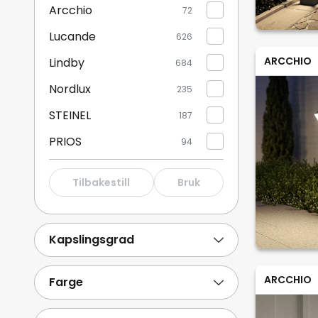
Lucande,
Arcchio
72
...)
Lucande
626
ARCCHIO
Lindby
684
Nordlux
235
STEINEL
187
PRIOS
94
Paulmann
378
Tilbakestill
Bruk
Konstsmide
334
Philips
236
Kapslingsgrad
EGLO
198
ARCCHIO
Vis mer
Farge