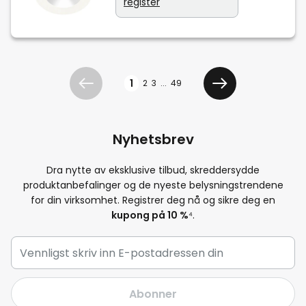
register
Side
1
2
3
...
49
Tidligere
Neste
Nyhetsbrev
Dra nytte av eksklusive tilbud, skreddersydde
produktanbefalinger og de nyeste belysningstrendene
for din virksomhet. Registrer deg nå og sikre deg en
kupong på 10 %
⁴.
Abonner