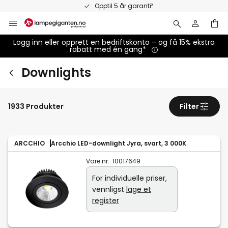
Hopp
Opptil 5 år garanti²
til
innhold
Logg inn eller opprett en bedriftskonto – og få 15% ekstra
rabatt med én gang*
Downlights
1933 Produkter
Filter
ARCCHIO
Arcchio LED-downlight Jyra, svart, 3 000K
Vare nr.:
10017649
For individuelle priser,
vennligst
lage et
register