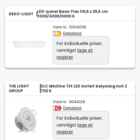
LED-panel Basic Flex 119,5 x 29,5 cm
DEKO-LIGHT
3000/4000/6000 K
Vare nr.:
10014036
Datablad
For individuelle priser,
vennligst
lage et
register
THE LIGHT
SLC MiniOne Tilt LED innfelt belysning hvit 2
GROUP
700 K
Vare nr.:
9044129
Datablad
For individuelle priser,
vennligst
lage et
register