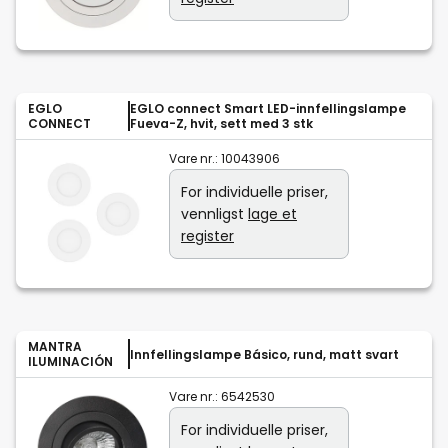
EGLO
EGLO connect Smart LED-innfellingslampe
CONNECT
Fueva-Z, hvit, sett med 3 stk
Vare nr.:
10043906
For individuelle priser,
vennligst
lage et
register
MANTRA
Innfellingslampe Básico, rund, matt svart
ILUMINACIÓN
Vare nr.:
6542530
For individuelle priser,