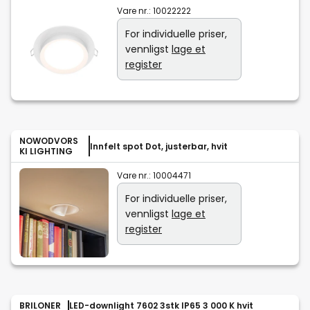
Vare nr.:
10022222
For individuelle priser,
vennligst
lage et
register
NOWODVORS
Innfelt spot Dot, justerbar, hvit
KI LIGHTING
Vare nr.:
10004471
For individuelle priser,
vennligst
lage et
register
BRILONER
LED-downlight 7602 3stk IP65 3 000 K hvit