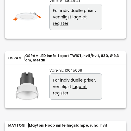
Vare nr.:
10045141
For individuelle priser,
vennligst
lage et
register
OSRAM LED innfelt spot TWIST, hvit/hvit, 830, Ø 9,3
OSRAM
cm, metall
Vare nr.:
10045069
For individuelle priser,
vennligst
lage et
register
MAYTONI
Maytoni Hoop innfellingslampe, rund, hvit