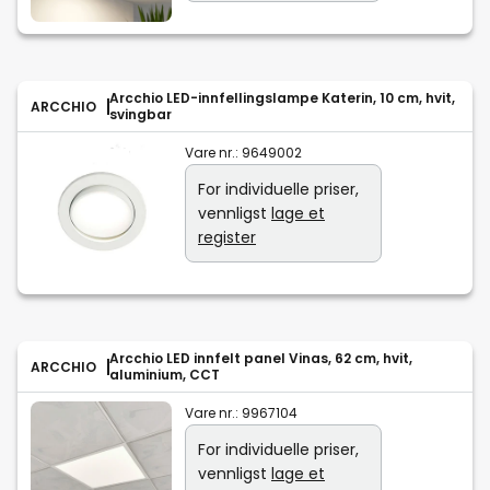
Arcchio LED-innfellingslampe Katerin, 10 cm, hvit,
ARCCHIO
svingbar
Vare nr.:
9649002
For individuelle priser,
vennligst
lage et
register
Arcchio LED innfelt panel Vinas, 62 cm, hvit,
ARCCHIO
aluminium, CCT
Vare nr.:
9967104
For individuelle priser,
vennligst
lage et