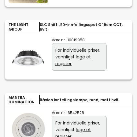
THE LIGHT
SLC Shift LED-innfellingsspot Ø 19cm CCT,
GROUP
hvit
Vare nr.:
10019958
For individuelle priser,
vennligst
lage et
register
MANTRA
Básico innfellingslampe, rund, matt hvit
ILUMINACIÓN
Vare nr.:
6542528
For individuelle priser,
vennligst
lage et
register