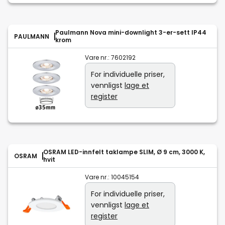
Paulmann Nova mini-downlight 3-er-sett IP44
PAULMANN
krom
Vare nr.:
7602192
For individuelle priser,
vennligst
lage et
register
OSRAM LED-innfelt taklampe SLIM, Ø 9 cm, 3000 K,
OSRAM
hvit
Vare nr.:
10045154
For individuelle priser,
vennligst
lage et
register