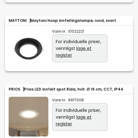
MAYTONI
Maytoni Hoop innfellingslampe, rund, svart
Vare nr.:
10022221
For individuelle priser,
vennligst
lage et
register
PRIOS
Prios LED innfelt spot Rida, hvit. Ø 19 cm, CCT, IP44
Vare nr.:
9917008
For individuelle priser,
vennligst
lage et
register