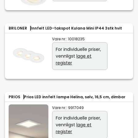
BRILONER
Innfelt LED-takspot Kulana Mini IP44 3stk hvit
Vare nr.:
10018235
For individuelle priser,
vennligst
lage et
register
PRIOS
Prios LED innfelt lampe Helina, sølv, 16,5 cm, dimbar
Vare nr.:
9917049
For individuelle priser,
vennligst
lage et
register