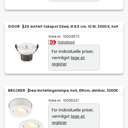
SIGOR
LED innfelt takspot Diled, Ø 8,5 cm, 10 W, 3000 K, hvit
Vare nr.:
10024572
Datablad
For individuelle priser,
vennligst
lage et
register
BRILONER
Desi innfellingslampe, hvit, Ø9cm, dimbar, 3000K
Vare nr.:
10035227
For individuelle priser,
vennligst
lage et
register