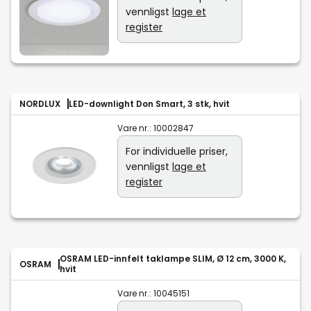
vennligst
lage et
register
NORDLUX
LED-downlight Don Smart, 3 stk, hvit
Vare nr.:
10002847
For individuelle priser,
vennligst
lage et
register
OSRAM LED-innfelt taklampe SLIM, Ø 12 cm, 3000 K,
OSRAM
hvit
Vare nr.:
10045151