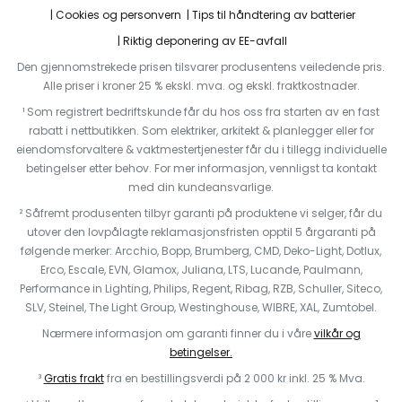
Cookies og personvern
Tips til håndtering av batterier
Riktig deponering av EE-avfall
Den gjennomstrekede prisen tilsvarer produsentens veiledende pris.
Alle priser i kroner 25 % ekskl. mva. og ekskl. fraktkostnader.
¹ Som registrert bedriftskunde får du hos oss fra starten av en fast
rabatt i nettbutikken. Som elektriker, arkitekt & planlegger eller for
eiendomsforvaltere & vaktmestertjenester får du i tillegg individuelle
betingelser etter behov. For mer informasjon, vennligst ta kontakt
med din kundeansvarlige.
² Såfremt produsenten tilbyr garanti på produktene vi selger, får du
utover den lovpålagte reklamasjonsfristen opptil 5 årgaranti på
følgende merker: Arcchio, Bopp, Brumberg, CMD, Deko-Light, Dotlux,
Erco, Escale, EVN, Glamox, Juliana, LTS, Lucande, Paulmann,
Performance in Lighting, Philips, Regent, Ribag, RZB, Schuller, Siteco,
SLV, Steinel, The Light Group, Westinghouse, WIBRE, XAL, Zumtobel.
Nærmere informasjon om garanti finner du i våre
vilkår og
betingelser.
³
Gratis frakt
fra en bestillingsverdi på 2 000 kr inkl. 25 % Mva.