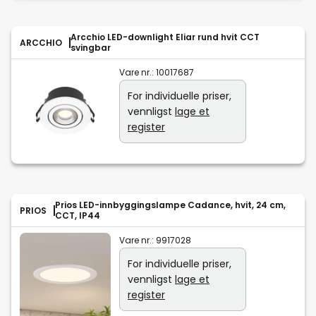
Arcchio LED-downlight Eliar rund hvit CCT
ARCCHIO
svingbar
Vare nr.:
10017687
For individuelle priser,
vennligst
lage et
register
Prios LED-innbyggingslampe Cadance, hvit, 24 cm,
PRIOS
CCT, IP44
Vare nr.:
9917028
For individuelle priser,
vennligst
lage et
register