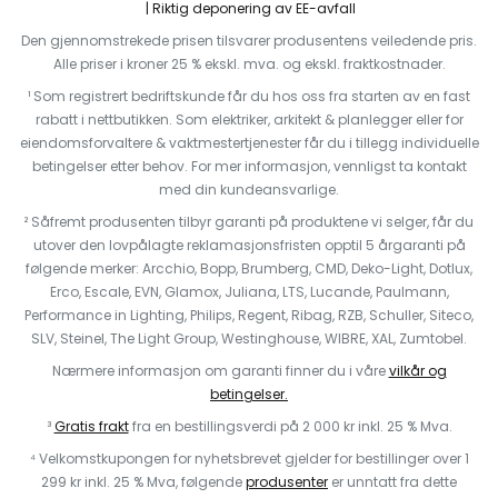
Riktig deponering av EE-avfall
Den gjennomstrekede prisen tilsvarer produsentens veiledende pris.
Alle priser i kroner 25 % ekskl. mva. og ekskl. fraktkostnader.
¹ Som registrert bedriftskunde får du hos oss fra starten av en fast
rabatt i nettbutikken. Som elektriker, arkitekt & planlegger eller for
eiendomsforvaltere & vaktmestertjenester får du i tillegg individuelle
betingelser etter behov. For mer informasjon, vennligst ta kontakt
med din kundeansvarlige.
² Såfremt produsenten tilbyr garanti på produktene vi selger, får du
utover den lovpålagte reklamasjonsfristen opptil 5 årgaranti på
følgende merker: Arcchio, Bopp, Brumberg, CMD, Deko-Light, Dotlux,
Erco, Escale, EVN, Glamox, Juliana, LTS, Lucande, Paulmann,
Performance in Lighting, Philips, Regent, Ribag, RZB, Schuller, Siteco,
SLV, Steinel, The Light Group, Westinghouse, WIBRE, XAL, Zumtobel.
Nærmere informasjon om garanti finner du i våre
vilkår og
betingelser.
³
Gratis frakt
fra en bestillingsverdi på 2 000 kr inkl. 25 % Mva.
⁴ Velkomstkupongen for nyhetsbrevet gjelder for bestillinger over 1
299 kr inkl. 25 % Mva, følgende
produsenter
er unntatt fra dette