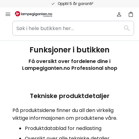
Hopp
Opptil 5 år garanti²
til
innhold
Søk
Søk
i
hele
butikken
Funksjoner i butikken
her...
Få oversikt over fordelene dine i
Lampegiganten.no Professional shop
Tekniske produktdetaljer
På produktsidene finner du all den virkelig
viktige informasjonen om produktene våre.
Produktdatablad for nedlasting
Oversikt over alle tekniske detaljer