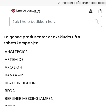
Hopp
Personlig rådgivning fra fagfolk
til
innhold
Søk
Søk
i
hele
butikken
Følgende produsenter er ekskludert fra
her...
rabattkampanjen:
ANGLEPOISE
ARTEMIDE
AXO LIGHT
BANKAMP
BEACON LIGHTING
BEGA
BERLINER MESSINGLAMPEN