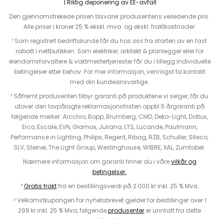
Riktig deponering av EE-avfall
Den gjennomstrekede prisen tilsvarer produsentens veiledende pris.
Alle priser i kroner 25 % ekskl. mva. og ekskl. fraktkostnader.
¹ Som registrert bedriftskunde får du hos oss fra starten av en fast
rabatt i nettbutikken. Som elektriker, arkitekt & planlegger eller for
eiendomsforvaltere & vaktmestertjenester får du i tillegg individuelle
betingelser etter behov. For mer informasjon, vennligst ta kontakt
med din kundeansvarlige.
² Såfremt produsenten tilbyr garanti på produktene vi selger, får du
utover den lovpålagte reklamasjonsfristen opptil 5 årgaranti på
følgende merker: Arcchio, Bopp, Brumberg, CMD, Deko-Light, Dotlux,
Erco, Escale, EVN, Glamox, Juliana, LTS, Lucande, Paulmann,
Performance in Lighting, Philips, Regent, Ribag, RZB, Schuller, Siteco,
SLV, Steinel, The Light Group, Westinghouse, WIBRE, XAL, Zumtobel.
Nærmere informasjon om garanti finner du i våre
vilkår og
betingelser.
³
Gratis frakt
fra en bestillingsverdi på 2 000 kr inkl. 25 % Mva.
⁴ Velkomstkupongen for nyhetsbrevet gjelder for bestillinger over 1
299 kr inkl. 25 % Mva, følgende
produsenter
er unntatt fra dette