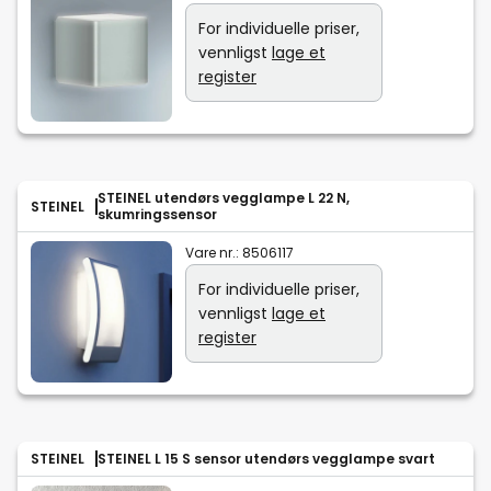
For individuelle priser,
vennligst
lage et
register
STEINEL utendørs vegglampe L 22 N,
STEINEL
skumringssensor
Vare nr.:
8506117
For individuelle priser,
vennligst
lage et
register
STEINEL
STEINEL L 15 S sensor utendørs vegglampe svart