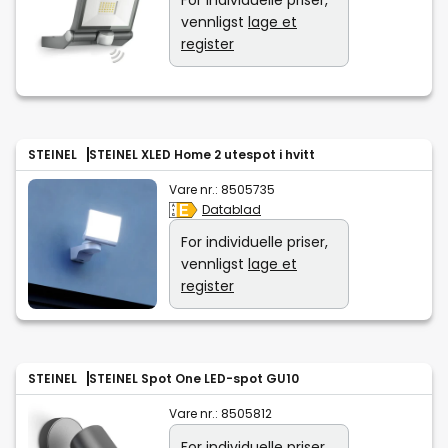
For individuelle priser,
vennligst
lage et
register
STEINEL
STEINEL XLED Home 2 utespot i hvitt
Vare nr.:
8505735
Datablad
For individuelle priser,
vennligst
lage et
register
STEINEL
STEINEL Spot One LED-spot GU10
Vare nr.:
8505812
For individuelle priser,