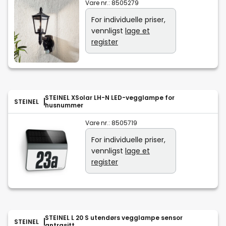
Vare nr.:
8505279
For individuelle priser,
vennligst
lage et
register
STEINEL XSolar LH-N LED-vegglampe for
STEINEL
husnummer
Vare nr.:
8505719
For individuelle priser,
vennligst
lage et
register
STEINEL L 20 S utendørs vegglampe sensor
STEINEL
antrasitt