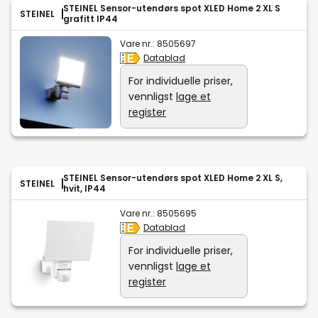
STEINEL Sensor-utendørs spot XLED Home 2 XL S
STEINEL
grafitt IP44
Vare nr.:
8505697
Datablad
For individuelle priser,
vennligst
lage et
register
STEINEL Sensor-utendørs spot XLED Home 2 XL S,
STEINEL
hvit, IP44
Vare nr.:
8505695
Datablad
For individuelle priser,
vennligst
lage et
register