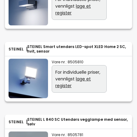
vennligst
lage et
register
STEINEL Smart utendørs LED-spot XLED Home 2 SC,
STEINEL
hvit, sensor
Vare nr.:
8505810
For individuelle priser,
vennligst
lage et
register
STEINEL L 840 SC Utendørs vegglampe med sensor,
STEINEL
sølv
Vare nr.:
8505781