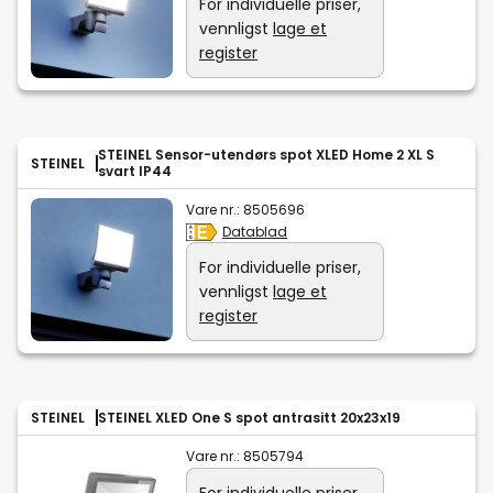
For individuelle priser,
vennligst
lage et
register
STEINEL Sensor-utendørs spot XLED Home 2 XL S
STEINEL
svart IP44
Vare nr.:
8505696
Datablad
For individuelle priser,
vennligst
lage et
register
STEINEL
STEINEL XLED One S spot antrasitt 20x23x19
Vare nr.:
8505794