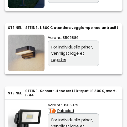
STEINEL
STEINEL L 800 C utendørs vegglampe ned antrasitt
Vare nr.:
8505886
For individuelle priser,
vennligst
lage et
register
STEINEL Sensor-utendørs LED-spot LS 300 S, svart,
STEINEL
IP44
Vare nr.:
8505879
Datablad
For individuelle priser,
vennligst
lage et