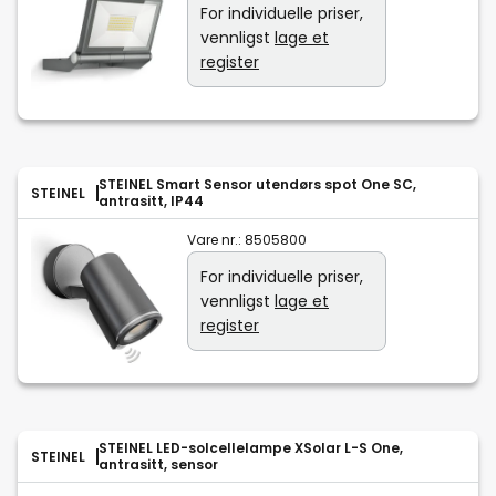
For individuelle priser,
vennligst
lage et
register
STEINEL Smart Sensor utendørs spot One SC,
STEINEL
antrasitt, IP44
Vare nr.:
8505800
For individuelle priser,
vennligst
lage et
register
STEINEL LED-solcellelampe XSolar L-S One,
STEINEL
antrasitt, sensor