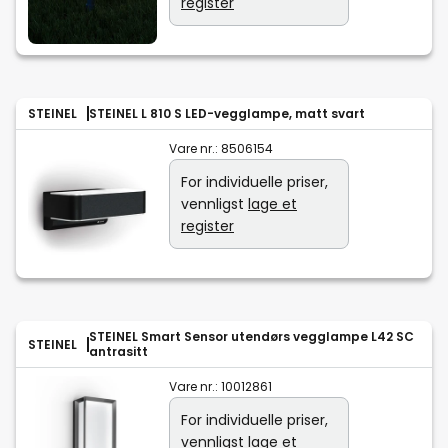
register
STEINEL
STEINEL L 810 S LED-vegglampe, matt svart
Vare nr.:
8506154
For individuelle priser,
vennligst
lage et
register
STEINEL Smart Sensor utendørs vegglampe L42 SC
STEINEL
antrasitt
Vare nr.:
10012861
For individuelle priser,
vennligst
lage et