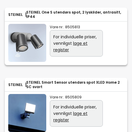
STEINEL One S utendørs spot, 2 lyskilder, antrasitt,
STEINEL
IP44
Vare nr.:
8505813
For individuelle priser,
vennligst
lage et
register
STEINEL Smart Sensor utendørs spot XLED Home 2
STEINEL
SC svart
Vare nr.:
8505809
For individuelle priser,
vennligst
lage et
register