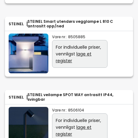
STEINEL Smart utendørs vegglampe L 810 C
STEINEL
antrasitt opp/ned
Vare nr.:
8505885
For individuelle priser,
vennligst
lage et
register
STEINEL veilampe SPOT WAY antrasitt IP44,
STEINEL
svingbar
Vare nr.:
8506104
For individuelle priser,
vennligst
lage et
register