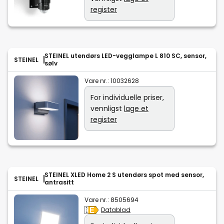
register
STEINEL utendørs LED-vegglampe L 810 SC, sensor,
STEINEL
sølv
Vare nr.:
10032628
For individuelle priser,
vennligst
lage et
register
STEINEL XLED Home 2 S utendørs spot med sensor,
STEINEL
antrasitt
Vare nr.:
8505694
Datablad