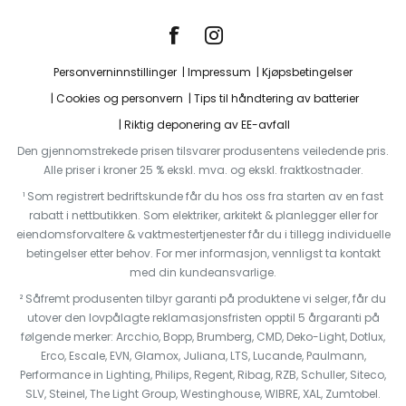
Personverninnstillinger
Impressum
Kjøpsbetingelser
Cookies og personvern
Tips til håndtering av batterier
Riktig deponering av EE-avfall
Den gjennomstrekede prisen tilsvarer produsentens veiledende pris.
Alle priser i kroner 25 % ekskl. mva. og ekskl. fraktkostnader.
¹ Som registrert bedriftskunde får du hos oss fra starten av en fast
rabatt i nettbutikken. Som elektriker, arkitekt & planlegger eller for
eiendomsforvaltere & vaktmestertjenester får du i tillegg individuelle
betingelser etter behov. For mer informasjon, vennligst ta kontakt
med din kundeansvarlige.
² Såfremt produsenten tilbyr garanti på produktene vi selger, får du
utover den lovpålagte reklamasjonsfristen opptil 5 årgaranti på
følgende merker: Arcchio, Bopp, Brumberg, CMD, Deko-Light, Dotlux,
Erco, Escale, EVN, Glamox, Juliana, LTS, Lucande, Paulmann,
Performance in Lighting, Philips, Regent, Ribag, RZB, Schuller, Siteco,
SLV, Steinel, The Light Group, Westinghouse, WIBRE, XAL, Zumtobel.