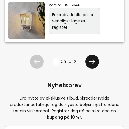
Vare nr.:
8505044
For individuelle priser,
vennligst
lage et
register
Side
1
2
3
...
10
Tidligere
Neste
Nyhetsbrev
Dra nytte av eksklusive tilbud, skreddersydde
produktanbefalinger og de nyeste belysningstrendene
for din virksomhet. Registrer deg nå og sikre deg en
kupong på 10 %
⁴.