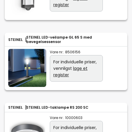
register
STEINEL LED-veilampe GL 65 S med
STEINEL
bevegelsessensor
Vare nr.:
8506156
For individuelle priser,
vennligst
lage et
register
STEINEL
STEINEL LED-taklampe RS 200 SC
Vare nr.:
10000603
For individuelle priser,