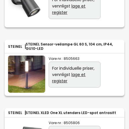
vennligst
lage et
register
STEINEL Sensor-veilampe GL 60 S, 104 cm, IP44,
STEINEL
GU10-LED
Vare nr.:
8505663
For individuelle priser,
vennligst
lage et
register
STEINEL
STEINEL XLED One XL utendørs LED-spot antrasitt
Vare nr.:
8505806