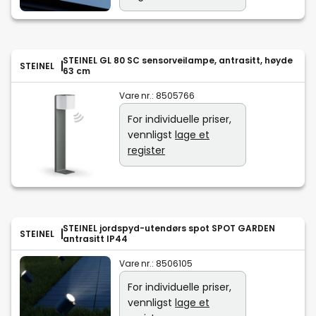
STEINEL GL 80 SC sensorveilampe, antrasitt, høyde
STEINEL
63 cm
Vare nr.:
8505766
For individuelle priser,
vennligst
lage et
register
STEINEL jordspyd-utendørs spot SPOT GARDEN
STEINEL
antrasitt IP44
Vare nr.:
8506105
For individuelle priser,
vennligst
lage et