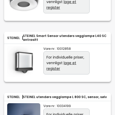
vennligst
lage et
register
STEINEL Smart Sensor utendørs vegglampe L40 SC
STEINEL
antrasitt
Vare nr.:
10012858
For individuelle priser,
vennligst
lage et
register
STEINEL
STEINEL utendørs vegglampe L 800 SC, sensor, sølv
Vare nr.:
10034199
For individuelle priser,