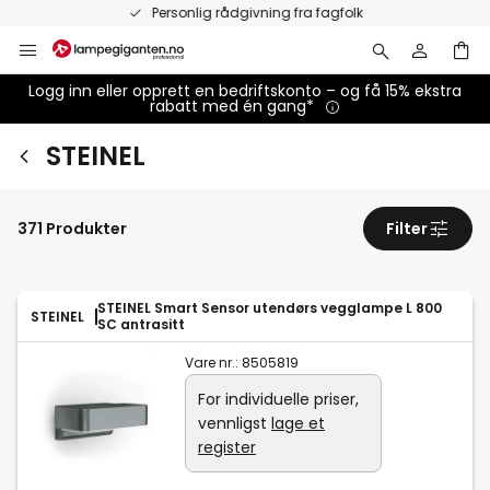
Hopp
Eksklusivt for bedriftskunder⁵
til
innhold
Logg inn eller opprett en bedriftskonto – og få 15% ekstra
rabatt med én gang*
STEINEL
371 Produkter
Filter
STEINEL Smart Sensor utendørs vegglampe L 800
STEINEL
SC antrasitt
Vare nr.:
8505819
For individuelle priser,
vennligst
lage et
register