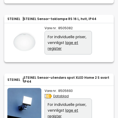
STEINEL
STEINEL Sensor-taklampe RS 16 L, hvit, IP44
Vare nr.:
8505082
For individuelle priser,
vennligst
lage et
register
STEINEL Sensor-utendørs spot XLED Home 2 S svart
STEINEL
IP44
Vare nr.:
8505693
Datablad
For individuelle priser,
vennligst
lage et
register