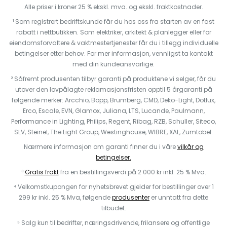
Alle priser i kroner 25 % ekskl. mva. og ekskl. fraktkostnader.
¹ Som registrert bedriftskunde får du hos oss fra starten av en fast
rabatt i nettbutikken. Som elektriker, arkitekt & planlegger eller for
eiendomsforvaltere & vaktmestertjenester får du i tillegg individuelle
betingelser etter behov. For mer informasjon, vennligst ta kontakt
med din kundeansvarlige.
² Såfremt produsenten tilbyr garanti på produktene vi selger, får du
utover den lovpålagte reklamasjonsfristen opptil 5 årgaranti på
følgende merker: Arcchio, Bopp, Brumberg, CMD, Deko-Light, Dotlux,
Erco, Escale, EVN, Glamox, Juliana, LTS, Lucande, Paulmann,
Performance in Lighting, Philips, Regent, Ribag, RZB, Schuller, Siteco,
SLV, Steinel, The Light Group, Westinghouse, WIBRE, XAL, Zumtobel.
Nærmere informasjon om garanti finner du i våre
vilkår og
betingelser.
³
Gratis frakt
fra en bestillingsverdi på 2 000 kr inkl. 25 % Mva.
⁴ Velkomstkupongen for nyhetsbrevet gjelder for bestillinger over 1
299 kr inkl. 25 % Mva, følgende
produsenter
er unntatt fra dette
tilbudet.
⁵ Salg kun til bedrifter, næringsdrivende, frilansere og offentlige