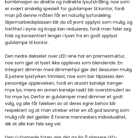
kombinasjon av direkte og indirekte lysutstråling, noe som
er svært ønskelig spesielt for gulvlamper til kontor, fordi
man på denne måten får en naturlig lysfordeling.
Skjermarbeidsplassen blir da så jevnt opplyst som mulig, og
tretthet i øyne og kropp kan reduseres, fordi man føler seg
frisk og konsentrert lenger i lyset fra en godt opplyst
gulvlampe til kontor.
Den nedre dekselet over LED-ene har en prismestruktur,
noe som gjør at lyset ikke oppleves som blendende. En
integrert dimmer med dimmerhjul gjør det dessuten mulig
å justere lysstyrken trinnløst, noe som bør tilpasses den
personlige opplevelsen, fordi en ansatt kanskje trenger
mye lys, mens en annen kanskje raskt blir overstimulert av
for mye lys. Derfor er gulvlamper med dimmer et godt
valg, og alle får følelsen av at deres egne behov blir
respektert og at man streber etter en så god løsning som
mulig når det gjelder å forene menneskers individualitet,
slik at alle kan føle seg vel.
Den U-formede foten gjør det mulig å plassere LED-