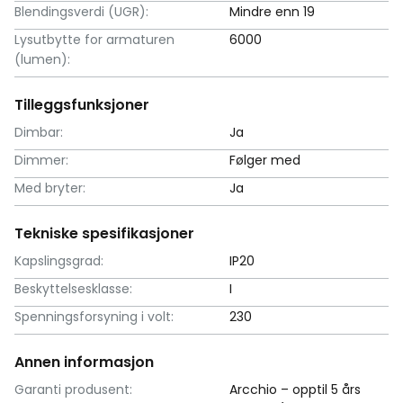
Blendingsverdi (UGR):
Mindre enn 19
Lysutbytte for armaturen
6000
(lumen):
Tilleggsfunksjoner
Dimbar:
Ja
Dimmer:
Følger med
Med bryter:
Ja
Tekniske spesifikasjoner
Kapslingsgrad:
IP20
Beskyttelsesklasse:
I
Spenningsforsyning i volt:
230
Annen informasjon
Garanti produsent:
Arcchio – opptil 5 års