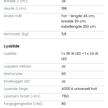
Bredde (i cm):
28
Høyde (i cm):
196
Andre mål:
Fot - lengde 45 cm,
bredde 30 cm;
kabellengde 250 cm
Nettovekt (kg):
11,8
Lyskilde
Lyskilde:
1 x 36 W LED + 1 x 24 W
LED
Lyspære inklusiv:
Ja
Wattstyrke:
60
Innebygget LED:
Ja
Lysende farge:
4000 K universell hvit
Lysstrøm totalt (i lm):
7150
Fargegjengivelse (i Ra):
80