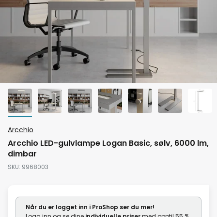
Gå
Arcchio
til
Arcchio LED-gulvlampe Logan Basic, sølv, 6000 lm,
begynnelsen
dimbar
av
SKU
9968003
bildegalleri
Når du er logget inn i ProShop ser du mer!
Logg inn og se dine
individuelle priser
med opptil 55 %