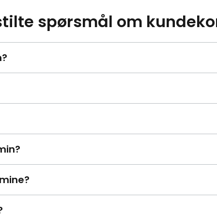
stilte spørsmål om kundek
n?
min?
 mine?
?