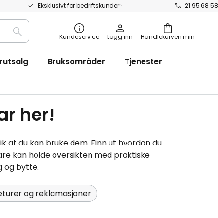
Eksklusivt for bedriftskunder⁵
21 95 68 58
Søk
Kundeservice
Logg inn
Handlekurven min
rutsalg
Bruksområder
Tjenester
r her!
lik at du kan bruke dem. Finn ut hvordan du
 bare kan holde oversikten med praktiske
g og bytte.
eturer og reklamasjoner