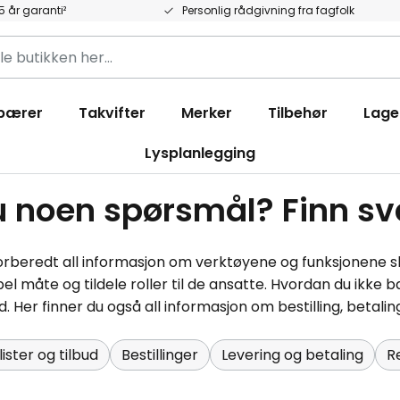
5 år garanti²
Personlig rådgivning fra fagfolk
pærer
Takvifter
Merker
Tilbehør
Lage
Lysplanlegging
u noen spørsmål? Finn sva
 forberedt all informasjon om verktøyene og funksjonene s
el måte og tildele roller til de ansatte. Hvordan du ikke
. Her finner du også all informasjon om bestilling, betalin
lister og tilbud
Bestillinger
Levering og betaling
R