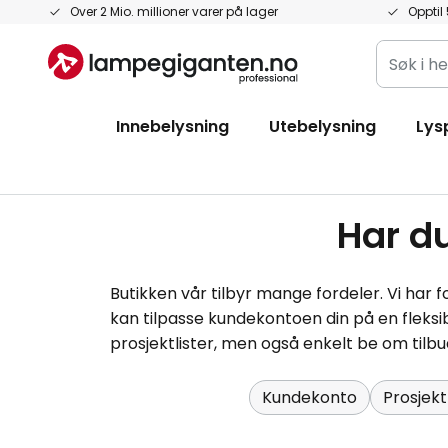
Hopp
Over 2 Mio. millioner varer på lager
Opptil 
til
Søk
innhold
i
hele
Innebelysning
Utebelysning
Lys
butikken
her...
Har d
Butikken vår tilbyr mange fordeler. Vi har
kan tilpasse kundekontoen din på en fleksib
prosjektlister, men også enkelt be om tilbud
Kundekonto
Prosjekt