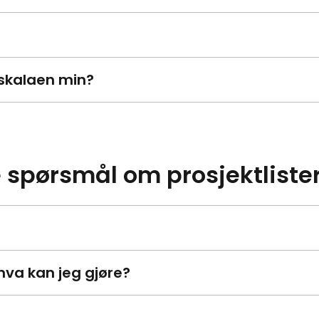
tskalaen min?
te spørsmål om prosjektlister
hva kan jeg gjøre?