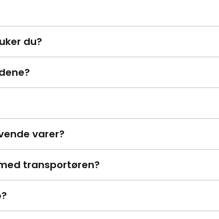
ruker du?
adene?
evende varer?
 med transportøren?
p?