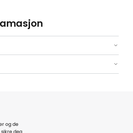
klamasjon
er og de
 sikre deg