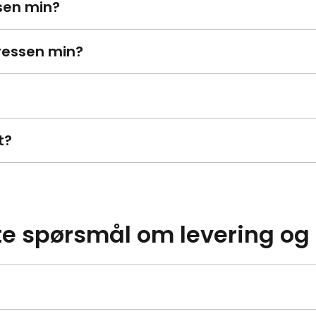
sen min?
ressen min?
t?
lte spørsmål om levering og